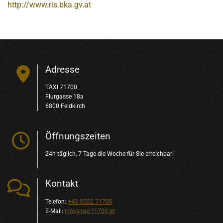
http://www.ris.bka.gv.at
Adresse

TAXI 71700
Flurgasse 18a
6800 Feldkirch
Öffnungszeiten

24h täglich, 7 Tage die Woche für Sie erreichbar!
Kontakt

Telefon:
+43 5522 71700
E-Mail:
info@taxi71700.at