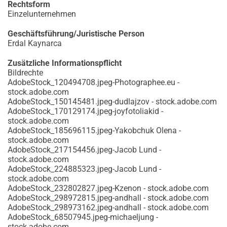
Rechtsform
Einzelunternehmen
Geschäftsführung/Juristische Person
Erdal Kaynarca
Zusätzliche Informationspflicht
Bildrechte
AdobeStock_120494708.jpeg-Photographee.eu -
stock.adobe.com
AdobeStock_150145481.jpeg-dudlajzov - stock.adobe.com
AdobeStock_170129174.jpeg-joyfotoliakid -
stock.adobe.com
AdobeStock_185696115.jpeg-Yakobchuk Olena -
stock.adobe.com
AdobeStock_217154456.jpeg-Jacob Lund -
stock.adobe.com
AdobeStock_224885323.jpeg-Jacob Lund -
stock.adobe.com
AdobeStock_232802827.jpeg-Kzenon - stock.adobe.com
AdobeStock_298972815.jpeg-andhall - stock.adobe.com
AdobeStock_298973162.jpeg-andhall - stock.adobe.com
AdobeStock_68507945.jpeg-michaeljung -
stock.adobe.com