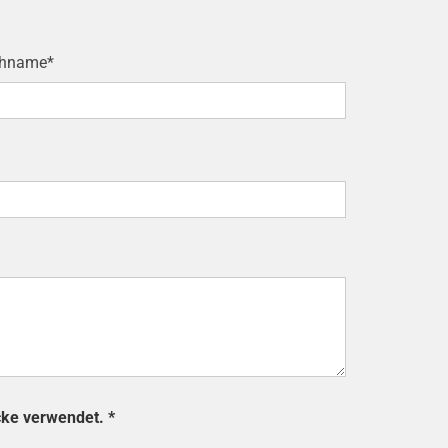
hname*
cke verwendet. *