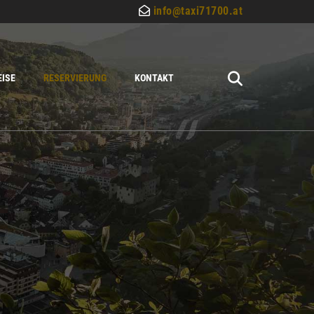
info@taxi71700.at

EISE
RESERVIERUNG
KONTAKT