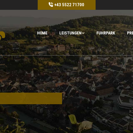
+43 5522 71700

HOME
LEISTUNGEN
FUHRPARK
PR