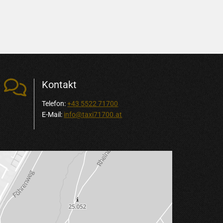

Kontakt
Telefon:
+43 5522 71700
E-Mail:
info@taxi71700.at