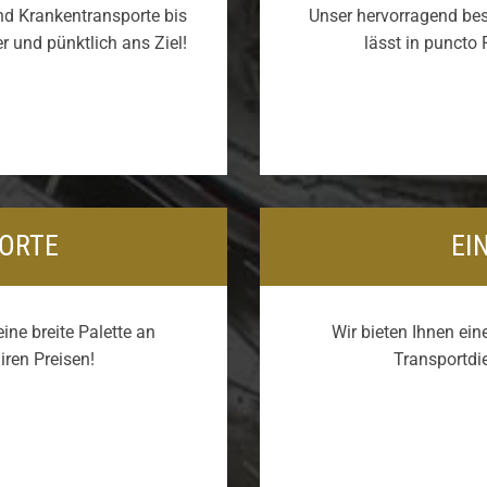
nd Krankentransporte bis
Unser hervorragend bes
er und pünktlich ans Ziel!
lässt in puncto
ORTE
EI
ine breite Palette an
Wir bieten Ihnen ein
iren Preisen!
Transportdie