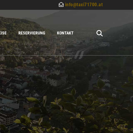
info@taxi71700.at

EISE
RESERVIERUNG
KONTAKT