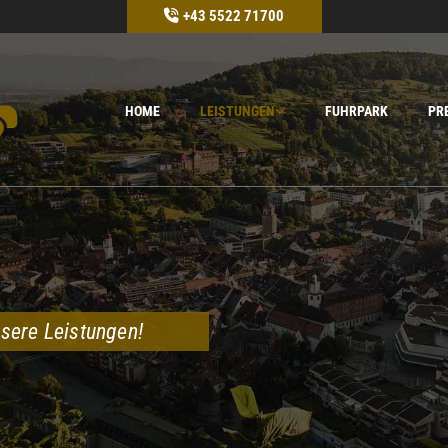
+43 5522 71700

HOME
LEISTUNGEN
FUHRPARK
PR
nsere Leistungen!