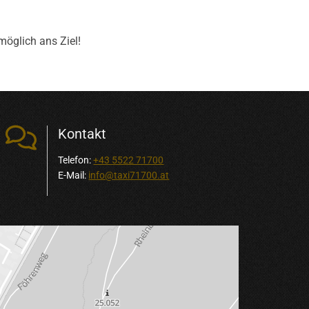
möglich ans Ziel!

Kontakt
Telefon:
+43 5522 71700
E-Mail:
info@taxi71700.at