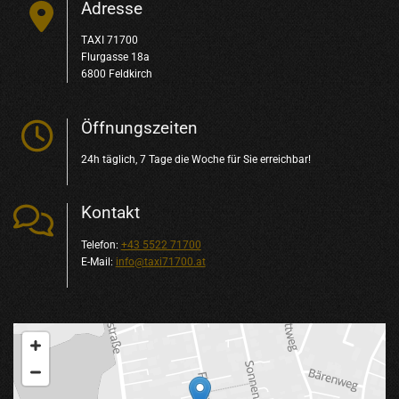
Adresse

TAXI 71700
Flurgasse 18a
6800 Feldkirch
Öffnungszeiten

24h täglich, 7 Tage die Woche für Sie erreichbar!
Kontakt

Telefon:
+43 5522 71700
E-Mail:
info@taxi71700.at